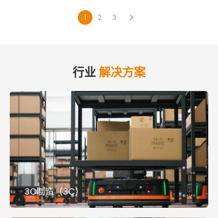
1
2
3
行业
解决方案
3C制造（3C）