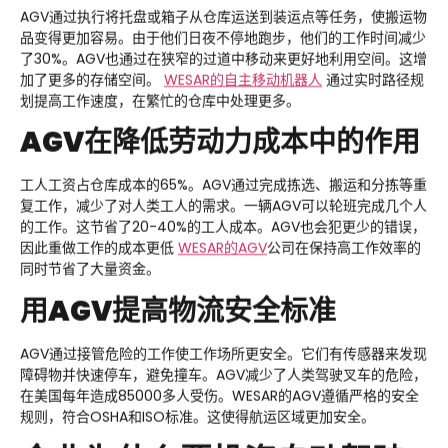
AGV通过执行将托盘或箱子从仓库运送到装运点等任务，使搬运物
品变得更加容易。由于他们日夜不停地跑步，他们的工作时间减少
了30%。AGV也通过在狭窄的过道中移动来更好地利用空间。这增
加了更多的存储空间。
WESAR
的自主移动机器人
通过实时路径规
划提高工作速度，在繁忙的仓库中处理更多。
AGV在降低劳动力成本中的作用
工人工资占仓库成本的65%。AGV通过完成拣选、搬运和分拣等重
复工作，减少了对人类工人的需求。一辆AGV可以轮班完成几个人
的工作。这节省了20-40%的工人成本。AGV也会犯更少的错误，
因此重做工作的成本更低
WESAR
的AGV
公司在保持高工作效率的
同时节省了大量资金。
用AGV提高物流安全标准
AGV通过接管危险的工作使工作场所更安全。它们有传感器来发现
障碍物并快速停车，避免撞车。AGV减少了人类驾驶叉车的危险，
在美国每年造成85000多人受伤。WESAR的AGV遵循严格的安全
规则，符合OSHA和ISO标准。这使得航运区域更加安全。